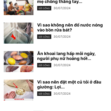
mẹ chồng thẳng tay...
30/07/2024
ĐỜI SỐNG
Vì sao không nên đổ nước nóng
vào bồn rửa bát?
30/07/2024
ĐỜI SỐNG
Ăn khoai lang hấp mỗi ngày,
người phụ nữ hoảng hốɫ...
30/07/2024
ĐỜI SỐNG
Vì sao nên đặt một củ tỏi ở đầu
giường: Lợi...
30/07/2024
ĐỜI SỐNG