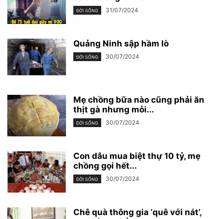
31/07/2024
ĐỜI SỐNG
Quảng Ninh sập hầm lò
30/07/2024
ĐỜI SỐNG
Mẹ chồng bữa nào cũng phải ăn
thịt gà nhưng mỗi...
30/07/2024
ĐỜI SỐNG
Con dâu mua biệt thự 10 tỷ, mẹ
chồng gọi hết...
30/07/2024
ĐỜI SỐNG
Chê quà thông gia ‘quê với nát’,