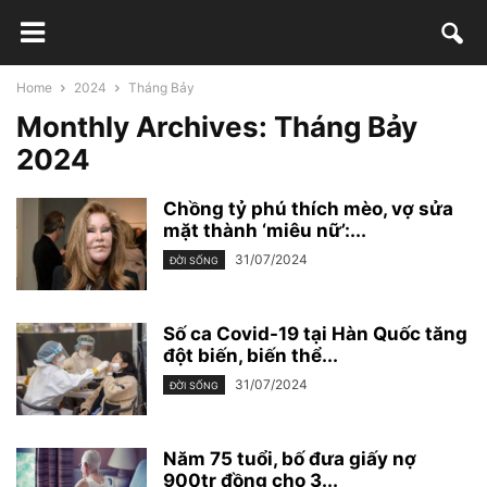
Home
2024
Tháng Bảy
Monthly Archives: Tháng Bảy
2024
Chồng tỷ phú thích mèo, vợ sửa
mặt thành ‘miêu nữ’:...
31/07/2024
ĐỜI SỐNG
Số ca Covid-19 tại Hàn Quốc tăng
đột biến, biến thể...
31/07/2024
ĐỜI SỐNG
Năm 75 tuổi, bố đưa giấy nợ
900tr đồng cho 3...