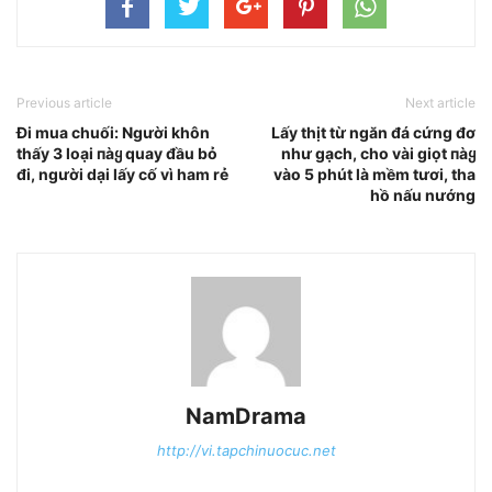
Previous article
Next article
Đi mua chuối: Người khôn
Lấy thịt từ ngăn đá cứng đơ
thấy 3 loại пàყ quay đầu bỏ
như gạch, cho vài giọt пàყ
đi, người dại lấy cố vì ham rẻ
vào 5 phút là mềm tươi, tha
hồ nấu nướng
NamDrama
http://vi.tapchinuocuc.net