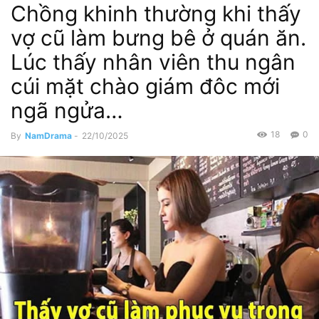
Chồng khinh thường khi thấy
vợ cũ làm bưng bê ở quán ăn.
Lúc thấy nhân viên thu ngân
cúi mặt chào giám đôc mới
ngã ngửa…
18
0
By
NamDrama
-
22/10/2025