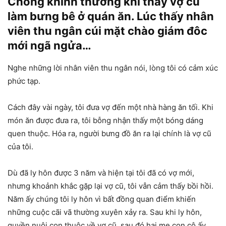
Chồng khinh thường khi thấy vợ cũ
làm bưng bê ở quán ăn. Lúc thấy nhân
viên thu ngân cúi mặt chào giám đôc
mới ngã ngửa…
Nghe những lời nhân viên thu ngân nói, lòng tôi có cảm xúc
phức tạp.
Cách đây vài ngày, tôi đưa vợ đến một nhà hàng ăn tối. Khi
món ăn được đưa ra, tôi bỗng nhận thấy một bóng dáng
quen thuộc. Hóa ra, người bưng đồ ăn ra lại chính là vợ cũ
của tôi.
Dù đã ly hôn được 3 năm và hiện tại tôi đã có vợ mới,
nhưng khoảnh khắc gặp lại vợ cũ, tôi vẫn cảm thấy bồi hồi.
Năm ấy chúng tôi ly hôn vì bất đồng quan điểm khiến
những cuộc cãi vã thường xuyên xảy ra. Sau khi ly hôn,
quyền nuôi con thuộc về vợ cũ, sau đó hai mẹ con cô ấy