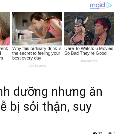
dinh dưỡng nhưng ăn
 bị sỏi thận, suy
22
0