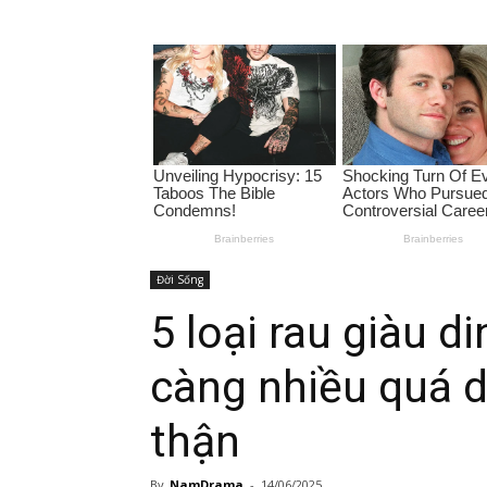
Đời Sống
5 loại rau giàu 
càng nhiều quá dễ
thận
By
NamDrama
-
14/06/2025