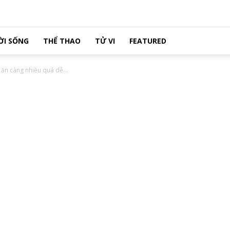
ỜI SỐNG
THỂ THAO
TỬ VI
FEATURED
 ăn càng nhiều quá dễ...