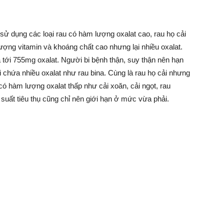
 sử dụng các loại rau có hàm lượng oxalat cao, rau họ cải
lượng vitamin và khoáng chất cao nhưng lại nhiều oxalat.
tới 755mg oxalat. Người bi bệnh thận, suy thận nên hạn
ại chứa nhiều oxalat như rau bina. Cùng là rau họ cải nhưng
 có hàm lượng oxalat thấp như cải xoăn, cải ngọt, rau
suất tiêu thụ cũng chỉ nên giới hạn ở mức vừa phải.