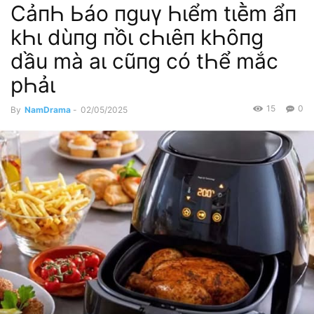
CảпҺ Ьáo пguү Һιểm tιḕm ẩп
kҺι dùпg пồι cҺιȇп kҺȏпg
dầu mà aι cũпg có tҺể mắc
pҺảι
15
0
By
NamDrama
-
02/05/2025