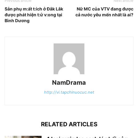
Previous article
Next article
Sản phụ m:ất t:ích ở Đắk Lắk
Nữ MC của VTV đang được
được phát hiện t:ử v:ong tại
cả nước yêu mến nhất là ai?
Bình Dương
NamDrama
http://vi.tapchinuocuc.net
RELATED ARTICLES