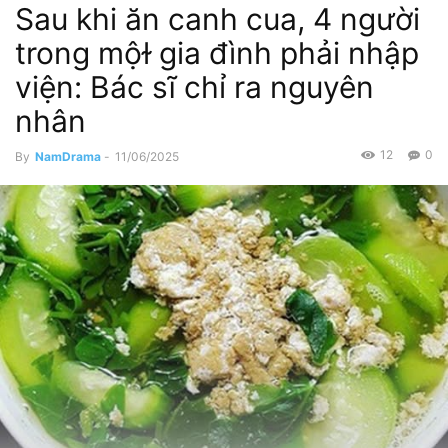
Sau khi ăn canh cua, 4 người
trong mộɫ gia đình phải nhập
viện: Bác sĩ chỉ ra nguyên
nhân
12
0
By
NamDrama
-
11/06/2025