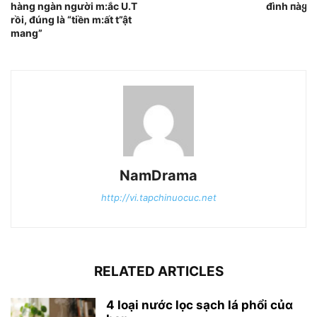
hàng ngàn người m:ắc U.T
đình пàყ
rồi, đúng là “tiền m:ất t”ật
mang”
NamDrama
http://vi.tapchinuocuc.net
RELATED ARTICLES
4 loại nước lọc sạch lá phổi củɑ