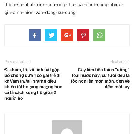
thich-su-phat-trien-cua-ung-thu-loai-cuoi-cung-nhieu-
gia-dinh-hien-van-dang-su-dung
Previous article
Next article
Đi khám, tôi vô tình bắt gặp
Cây kim tiền thích “uống”
bố chồng đưa 1 cô gái trẻ đi
loại nước này, cứ tưới đều là
kh//ám th//ai, nhưng điều
lộc non lên mơn mởn, tiền về
khiến tôi ho;;ang ma;;ng hơn
đếm mỏi tay
cả là cách xưng hô giữa 2
người họ