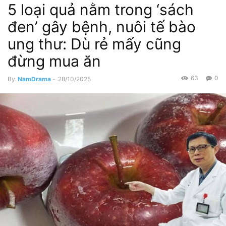
5 loại quả nằm trong ‘sách
đen’ gây bệnh, nuôi tế bào
ung thư: Dù rẻ mấy cũng
đừng mua ăn
63
0
By
NamDrama
-
28/10/2025