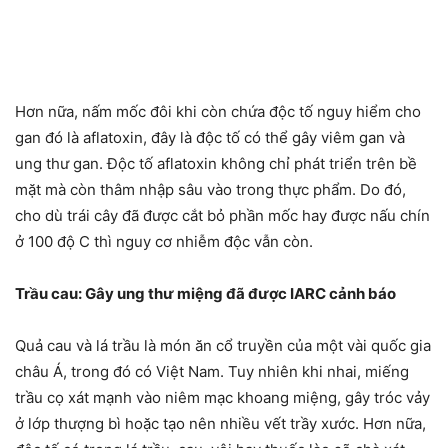
Hơn nữa, nấm mốc đôi khi còn chứa độc tố nguy hiểm cho
gan đó là aflatoxin, đây là độc tố có thể gây viêm gan và
ung thư gan. Độc tố aflatoxin không chỉ phát triển trên bề
mặt mà còn thâm nhập sâu vào trong thực phẩm. Do đó,
cho dù trái cây đã được cắt bỏ phần mốc hay được nấu chín
ở 100 độ C thì nguy cơ nhiễm độc vẫn còn.
Trầu cau: Gây ung thư miệng đã được IARC cảnh báo
Quả cau và lá trầu là món ăn cổ truyền của một vài quốc gia
châu Á, trong đó có Việt Nam. Tuy nhiên khi nhai, miếng
trầu cọ xát mạnh vào niêm mạc khoang miệng, gây tróc vảy
ở lớp thượng bì hoặc tạo nên nhiều vết trầy xước. Hơn nữa,