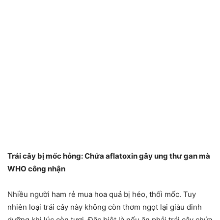
Trái cây bị mốc hỏng: Chứa aflatoxin gây ung thư gan mà
WHO công nhận
Nhiều người ham rẻ mua hoa quả bị héo, thối mốc. Tuy
nhiên loại trái cây này không còn thơm ngọt lại giàu dinh
dưỡng khi lúc còn tươi. Đặc biệt là nếu ăn phải trái cây chứa