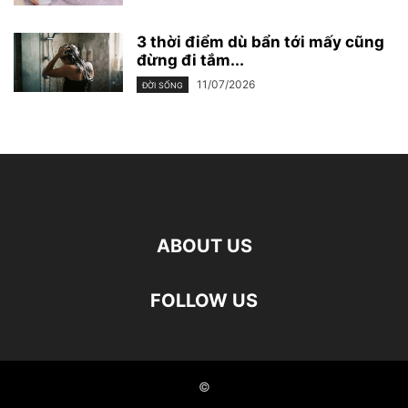
3 thời điểm dù bẩn tới mấy cũng
đừng đi tắm...
11/07/2026
ĐỜI SỐNG
ABOUT US
FOLLOW US
©