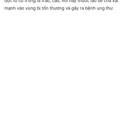
độc tố có trong lá trầu, cau, vôi hay thuốc lào sẽ chà xát
mạnh vào vùng bị tổn thương và gây ra bệnh ung thư.