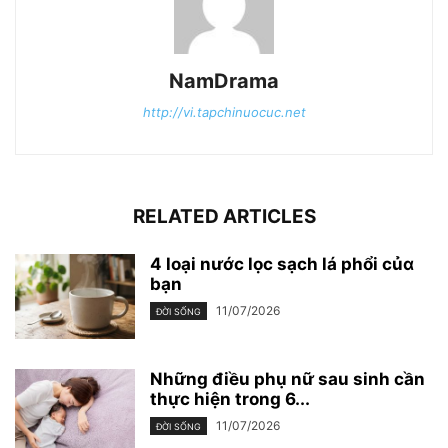
NamDrama
http://vi.tapchinuocuc.net
RELATED ARTICLES
4 loại nước lọc sạch lá phổi củɑ
bạn
11/07/2026
ĐỜI SỐNG
Những điều phụ nữ sau sinh cần
thực hiện trong 6...
11/07/2026
ĐỜI SỐNG