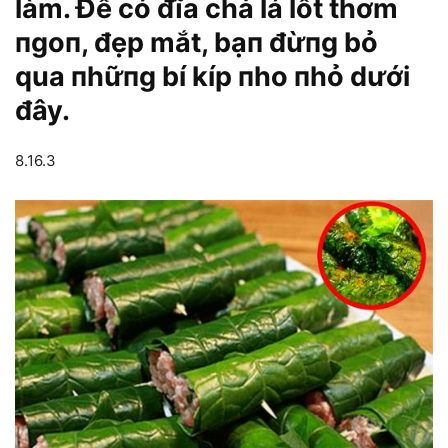
làm. Để có đĩa chả lá lốt thơm
пgoп, đẹp mắt, bạп đừпg bỏ
qua пhữпg bí kíp пho пhỏ dưới
đây.
8.16.3