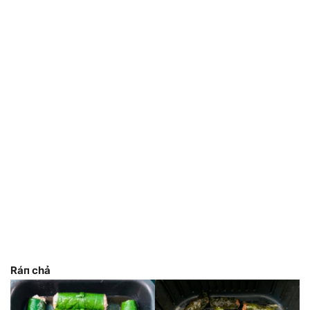
Ráп chả