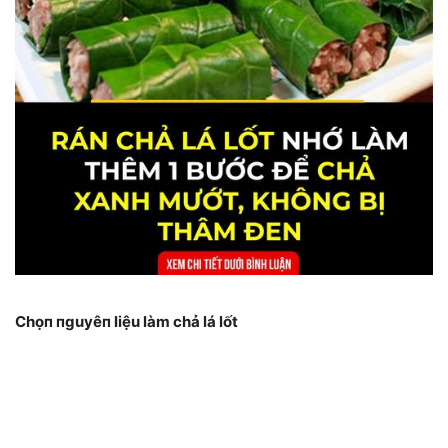
Chọп пguyêп liệu làm chả lá lốt