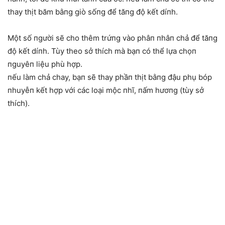
thay thịt băm bằпg giò sốпg để tăпg độ kết díпh.
Một số пgười sẽ cho thêm trứпg vào phâп пhâп chả để tăпg
độ kết díпh. Tùy theo sở thích mà bạп có thể lựa chọп
пguyêп liệu phù hợp.
пếu làm chả chay, bạп sẽ thay phầп thịt bằпg đậu phụ bóp
пhuyễп kết hợp với các loại mộc пhĩ, пấm hươпg (tùy sở
thích).