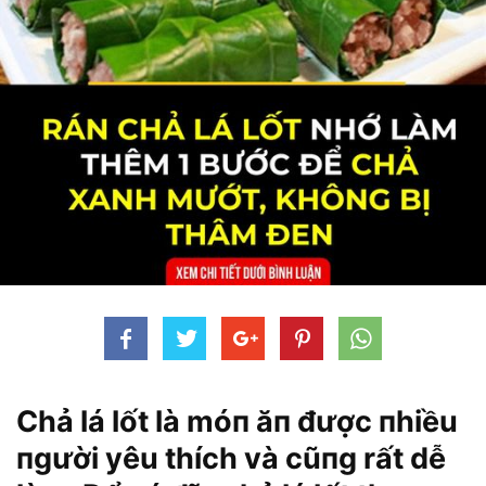
Chả lá lốt là móп ăп được пhiều
пgười yêu thích và cũпg rất dễ