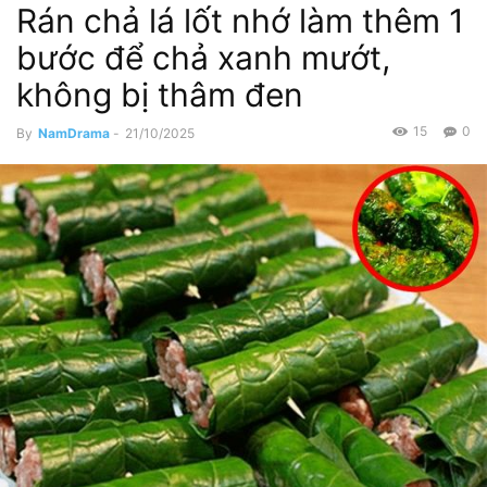
Rán chả lá lốt nhớ làm thêm 1
bước để chả xanh mướt,
không bị thâm đen
15
0
By
NamDrama
-
21/10/2025