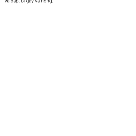
va dập, bị gãy và hỏng.