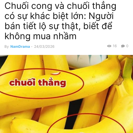
Chuối cong và chuối thẳng
có sự khác biệt lớn: Người
bán tiết lộ sự thật, biết để
không mua nhầm
16
0
By
NamDrama
-
24/03/2026