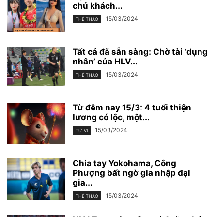
chủ khách...
15/03/2024
THỂ THAO
Tất cả đã sẵn sàng: Chờ tài ‘dụng
nhân’ của HLV...
15/03/2024
THỂ THAO
Từ đêm nay 15/3: 4 tuổi thiện
lương có lộc, một...
15/03/2024
TỬ VI
Chia tay Yokohama, Công
Phượng bất ngờ gia nhập đại
gia...
15/03/2024
THỂ THAO