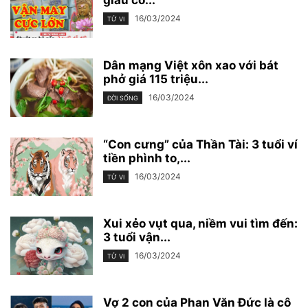
giàu có...
16/03/2024
TỬ VI
Dân mạng Việt xôn xao với bát
phở giá 115 triệu...
16/03/2024
ĐỜI SỐNG
“Con cưng” của Thần Tài: 3 tuổi ví
tiền phình to,...
16/03/2024
TỬ VI
Xui xẻo vụt qua, niềm vui tìm đến:
3 tuổi vận...
16/03/2024
TỬ VI
Vợ 2 con của Phan Văn Đức là cô